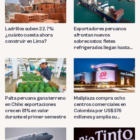
Ladrillos suben 22.7%:
Exportadores peruanos
¿cuánto cuesta ahora
afrontan nuevos
construir en Lima?
sobrecostos: fletes
refrigerados llegan hasta
US$7,000 por contenedor
Palta peruana gana terreno
Mallplaza compra ocho
en Chile: exportaciones
centros comerciales en
crecen 81% en valor
Colombia por US$376
durante el primer semestre
millones y amplía su
presencia regional