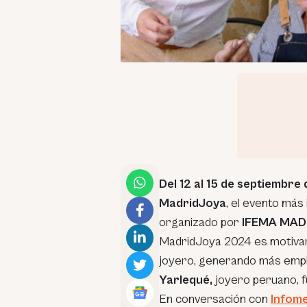
Del 12 al 15 de septiembre
MadridJoya
, el evento más 
organizado por
IFEMA MAD
MadridJoya 2024 es motivar 
joyero, generando más empl
Yarlequé,
joyero peruano, f
En conversación con
Infom