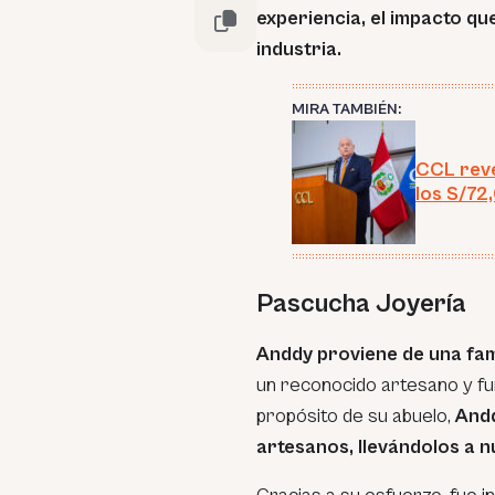
experiencia, el impacto q
industria.
MIRA TAMBIÉN:
CCL reve
los S/72
Pascucha Joyería
Anddy proviene de una fami
un reconocido artesano y fu
propósito de su abuelo,
Andd
artesanos, llevándolos a 