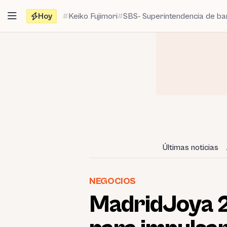
Saltar
Hoy
Keiko Fujimori
SBS- Superintendencia de b
al
contenido
Últimas noticias
NEGOCIOS
MadridJoya 2