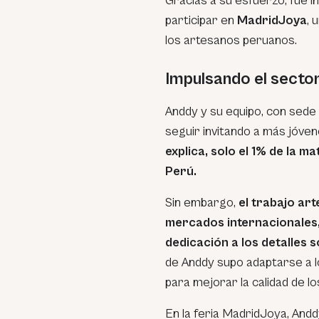
Gracias a su esfuerzo, fue i
participar en
MadridJoya
, 
los artesanos peruanos.
Impulsando el secto
Anddy y su equipo, con sede
seguir invitando a más jóven
explica, solo el 1% de la 
Perú.
Sin embargo,
el trabajo ar
mercados internacionales, 
dedicación a los detalles 
de Anddy supo adaptarse a l
para mejorar la calidad de l
En la feria MadridJoya, Andd