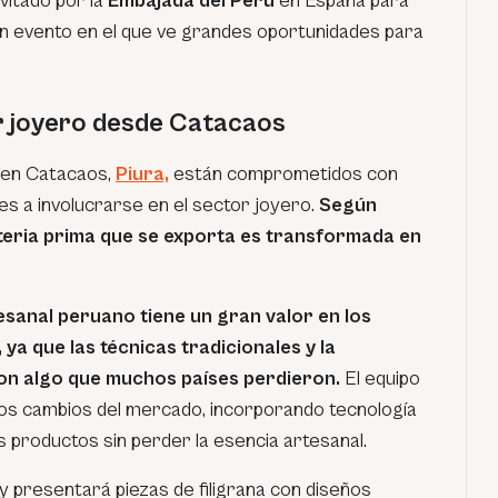
nvitado por la
Embajada del Perú
en España para
un evento en el que ve grandes oportunidades para
r joyero desde Catacaos
 en Catacaos,
Piura,
están comprometidos con
es a involucrarse en el sector joyero.
Según
materia prima que se exporta es transformada en
tesanal peruano tiene un gran valor en los
ya que las técnicas tradicionales y la
son algo que muchos países perdieron.
El equipo
os cambios del mercado, incorporando tecnología
os productos sin perder la esencia artesanal.
y presentará piezas de filigrana con diseños