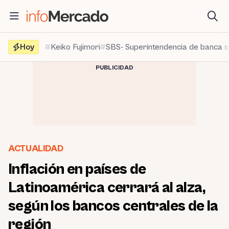
Saltar
al
contenido
Hoy
Keiko Fujimori
SBS- Superintendencia de banca 
PUBLICIDAD
ACTUALIDAD
Inflación en países de
Latinoamérica cerrará al alza,
según los bancos centrales de la
región