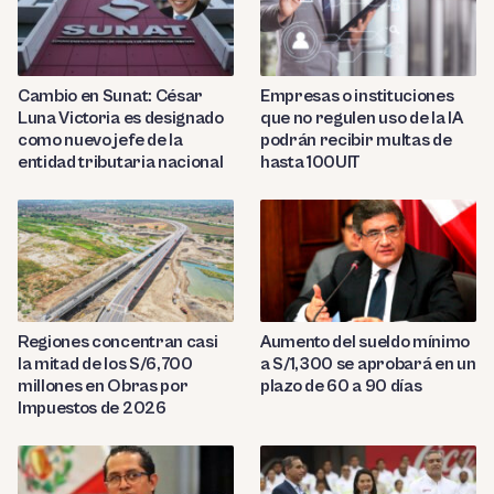
Cambio en Sunat: César
Empresas o instituciones
Luna Victoria es designado
que no regulen uso de la IA
como nuevo jefe de la
podrán recibir multas de
entidad tributaria nacional
hasta 100UIT
Regiones concentran casi
Aumento del sueldo mínimo
la mitad de los S/6,700
a S/1,300 se aprobará en un
millones en Obras por
plazo de 60 a 90 días
Impuestos de 2026