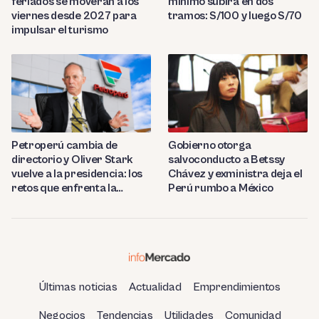
feriados se moverán a los
mínimo subirá en dos
viernes desde 2027 para
tramos: S/100 y luego S/70
impulsar el turismo
Petroperú cambia de
Gobierno otorga
directorio y Oliver Stark
salvoconducto a Betssy
vuelve a la presidencia: los
Chávez y exministra deja el
retos que enfrenta la
Perú rumbo a México
estatal
Últimas noticias
Actualidad
Emprendimientos
Negocios
Tendencias
Utilidades
Comunidad