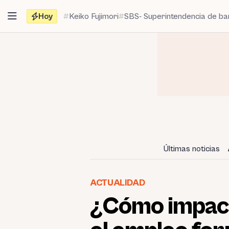
Saltar
Hoy
Keiko Fujimori
SBS- Superintendencia de b
al
contenido
Últimas noticias
ACTUALIDAD
¿Cómo impact