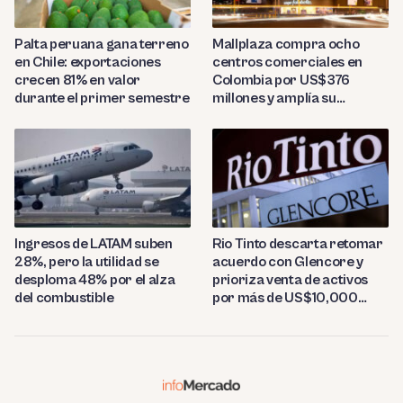
Palta peruana gana terreno
Mallplaza compra ocho
en Chile: exportaciones
centros comerciales en
crecen 81% en valor
Colombia por US$376
durante el primer semestre
millones y amplía su
presencia regional
Ingresos de LATAM suben
Rio Tinto descarta retomar
28%, pero la utilidad se
acuerdo con Glencore y
desploma 48% por el alza
prioriza venta de activos
del combustible
por más de US$10,000
millones