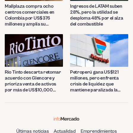
Mallplaza compra ocho
Ingresos de LATAM suben
centros comerciales en
28%, pero la utilidad se
Colombia por US$376
desploma 48% por el alza
millones y amplía su
del combustible
presencia regional
Rio Tinto descarta retomar
Petroperú gana US$121
acuerdo con Glencore y
millones, pero enfrenta
prioriza venta de activos
crisis de liquidez que
por más de US$10,000
mantiene paralizada la
millones
refinería de Talara
Últimas noticias
Actualidad
Emprendimientos