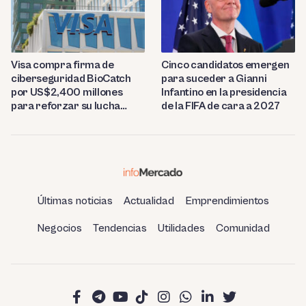
Visa compra firma de
Cinco candidatos emergen
ciberseguridad BioCatch
para suceder a Gianni
por US$2,400 millones
Infantino en la presidencia
para reforzar su lucha
de la FIFA de cara a 2027
contra el fraude
Últimas noticias
Actualidad
Emprendimientos
Negocios
Tendencias
Utilidades
Comunidad