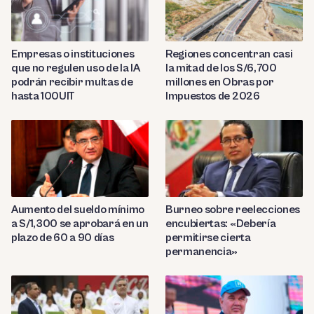
Empresas o instituciones
Regiones concentran casi
que no regulen uso de la IA
la mitad de los S/6,700
podrán recibir multas de
millones en Obras por
hasta 100UIT
Impuestos de 2026
Aumento del sueldo mínimo
Burneo sobre reelecciones
a S/1,300 se aprobará en un
encubiertas: «Debería
plazo de 60 a 90 días
permitirse cierta
permanencia»