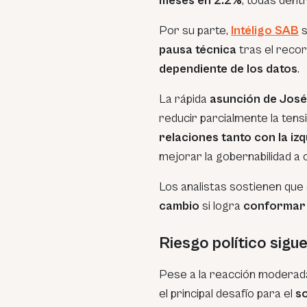
meses en 2.2%
, todas dent
Por su parte,
Intéligo SAB
s
pausa técnica
tras el recor
dependiente de los datos
.
La rápida
asunción de José
reducir parcialmente la tens
relaciones tanto con la i
mejorar la gobernabilidad a 
Los analistas sostienen que 
cambio
si logra
conformar 
Riesgo político sigue
Pese a la reacción moderad
el principal desafío para el
s