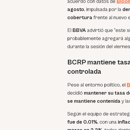
acuerdo con datos de
Bloo
agosto
, impulsada por la
de
cobertura
frente al nuevo e
El
BBVA
advirtió que “este 
probablemente agregará algo
durante la sesión del viernes
BCRP mantiene tasa 
controlada
Pese al entorno político, el
B
decidió
mantener su tasa d
se mantiene contenida
y l
Según el equipo de estrateg
fue de 0.01%
, con una
infla