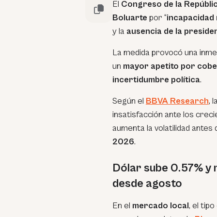
El
Congreso de la Repúbli
Boluarte
por “
incapacidad
y la
ausencia de la preside
La medida provocó una inmed
un
mayor apetito por cobe
incertidumbre política
.
Según el
BBVA Research
, 
insatisfacción ante los crecie
aumenta la volatilidad antes 
2026
.
Dólar sube 0.57% y 
desde agosto
En el
mercado local
, el ti