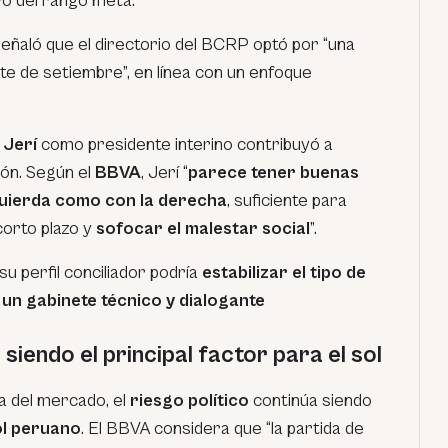
ro del rango meta.
eñaló que el directorio del BCRP optó por “una
te de setiembre”, en línea con un enfoque
 Jerí
como presidente interino contribuyó a
ión. Según el
BBVA
, Jerí “
parece tener buenas
zquierda como con la derecha
, suficiente para
corto plazo y
sofocar el malestar social
”.
su perfil conciliador podría
estabilizar el tipo de
un gabinete técnico y dialogante
 siendo el principal factor para el sol
a del mercado, el
riesgo político
continúa siendo
ol peruano
. El BBVA considera que “la partida de