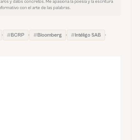
laros y datos concretos. Me apasiona la poesía y la escritura
nformativo con el arte de las palabras.
·
BCRP
·
Bloomberg
·
Intéligo SAB
·