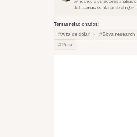
brindando a los lectores análisis c
de historias, combinando el rigor i
Temas relacionados:
Alza de dólar
·
Bbva research
Perú