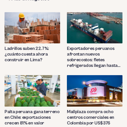
Ladrillos suben 22.7%:
Exportadores peruanos
¿cuánto cuesta ahora
afrontan nuevos
construir en Lima?
sobrecostos: fletes
refrigerados llegan hasta
US$7,000 por contenedor
Palta peruana gana terreno
Mallplaza compra ocho
en Chile: exportaciones
centros comerciales en
crecen 81% en valor
Colombia por US$376