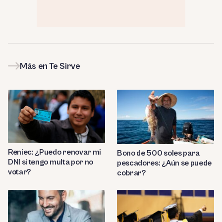
Más en Te Sirve
Reniec: ¿Puedo renovar mi
Bono de 500 soles para
DNI si tengo multa por no
pescadores: ¿Aún se puede
votar?
cobrar?