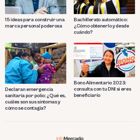
Bachillerato automático:
15 ideas para construir una
¿Cómo obtenerlo y desde
marca personal poderosa
cuándo?
Bono Alimentario 2023:
consulta con tu DNI si eres
Declaran emergencia
beneficiario
sanitaria por polio: ¿Qué es,
cuáles son sus síntomas y
cómo se contagia?