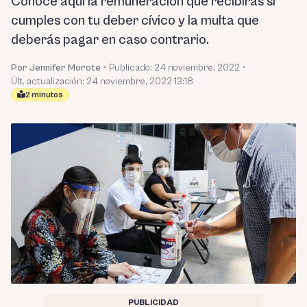
Conoce aquí la remuneración que recibirás si
cumples con tu deber cívico y la multa que
deberás pagar en caso contrario.
Por Jennifer Morote
•
Publicado:
24 noviembre, 2022
•
Últ. actualización: 24 noviembre, 2022 13:18
2 minutos
PUBLICIDAD