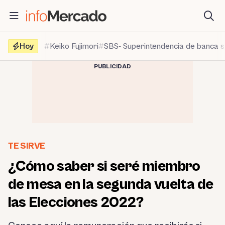
Saltar
al
contenido
Hoy
Keiko Fujimori
SBS- Superintendencia de banca 
PUBLICIDAD
TE SIRVE
¿Cómo saber si seré miembro
de mesa en la segunda vuelta de
las Elecciones 2022?