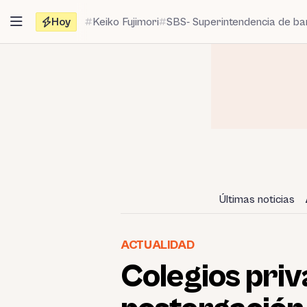
Saltar
Hoy
Keiko Fujimori
SBS- Superintendencia de b
al
contenido
Últimas noticias
ACTUALIDAD
Colegios priv