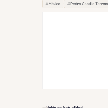
México
·
Pedro Castillo Terron
Más en Actualidad