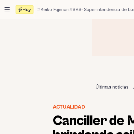
Saltar
Hoy
Keiko Fujimori
SBS- Superintendencia de b
al
contenido
Últimas noticias
ACTUALIDAD
Canciller de 