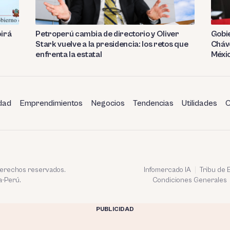
birá
Petroperú cambia de directorio y Oliver
Gobie
Stark vuelve a la presidencia: los retos que
Cháve
enfrenta la estatal
Méxi
dad
Emprendimientos
Negocios
Tendencias
Utilidades
C
 derechos reservados.
Infomercado IA
Tribu de
a-Perú.
Condiciones Generales
PUBLICIDAD