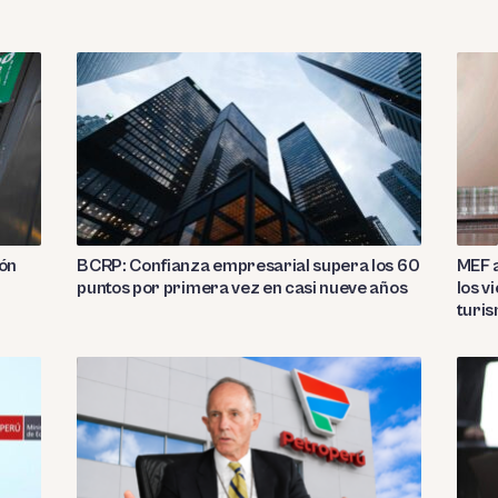
ión
BCRP: Confianza empresarial supera los 60
MEF a
puntos por primera vez en casi nueve años
los v
turi