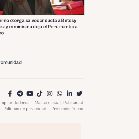
rno otorga salvoconducto a Betssy
z y exministra deja el Perú rumbo a
co
omunidad
 Emprendedores
Masterclass
Publicidad
Políticas de privacidad
Principios éticos