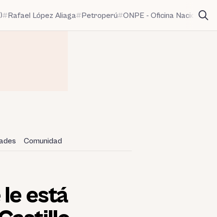
)
Rafael López Aliaga
Petroperú
ONPE - Oficina Nacional de
dades
Comunidad
le está