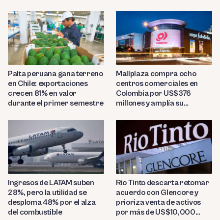
US$7,000 por contenedor
Palta peruana gana terreno
Mallplaza compra ocho
en Chile: exportaciones
centros comerciales en
crecen 81% en valor
Colombia por US$376
durante el primer semestre
millones y amplía su
presencia regional
Ingresos de LATAM suben
Rio Tinto descarta retomar
28%, pero la utilidad se
acuerdo con Glencore y
desploma 48% por el alza
prioriza venta de activos
del combustible
por más de US$10,000