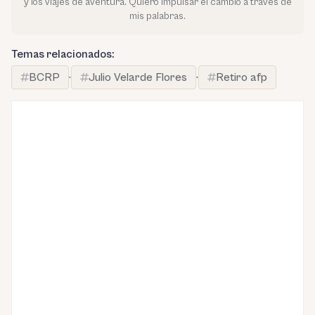
y los viajes de aventura. Quiero impulsar el cambio a través de
mis palabras.
Temas relacionados:
BCRP
·
Julio Velarde Flores
·
Retiro afp