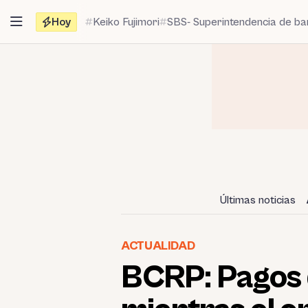
Saltar
Hoy
Keiko Fujimori
SBS- Superintendencia de b
al
contenido
Últimas noticias
ACTUALIDAD
BCRP: Pagos d