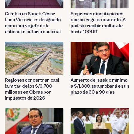
Cambio en Sunat: César
Empresas o instituciones
Luna Victoria es designado
que no regulen uso de la IA
como nuevo jefe de la
podrán recibir multas de
entidad tributaria nacional
hasta 100UIT
Regiones concentran casi
Aumento del sueldo mínimo
la mitad de los S/6,700
a S/1,300 se aprobará en un
millones en Obras por
plazo de 60 a 90 días
Impuestos de 2026