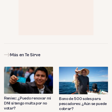
Más en Te Sirve
Reniec: ¿Puedo renovar mi
Bono de 500 soles para
DNI si tengo multa por no
pescadores: ¿Aún se puede
votar?
cobrar?