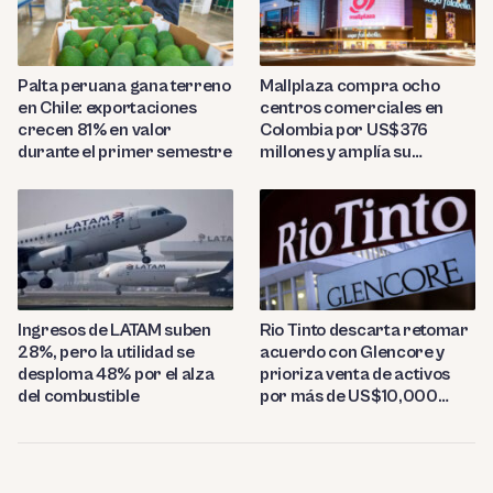
Palta peruana gana terreno
Mallplaza compra ocho
en Chile: exportaciones
centros comerciales en
crecen 81% en valor
Colombia por US$376
durante el primer semestre
millones y amplía su
presencia regional
Ingresos de LATAM suben
Rio Tinto descarta retomar
28%, pero la utilidad se
acuerdo con Glencore y
desploma 48% por el alza
prioriza venta de activos
del combustible
por más de US$10,000
millones