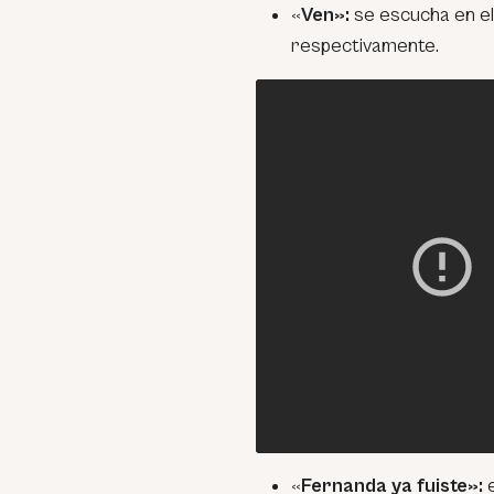
«
Ven»:
se escucha en el
respectivamente.
«
Fernanda ya fuiste»:
e