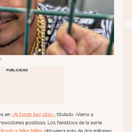
l.
PUBLICIDAD
es en
«Al fondo hay sitio»
, titulado «Vamo a
acciones positivas. Los fanáticos de la serie
dicado a Mike Miller
obtuviera más de dos millones