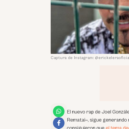
Captura de Instagram: @erickeleraoficia
El nuevo rap de Joel Gonzál
Rematai», sigue generando re
consiguieron que
el tema de