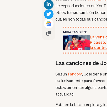
de reproducciones en YouTu
otros temas también tienen 
cuáles son todas sus cancio
MIRA TAMBIÉN:
La versi
Picasso, 
la contr
Las canciones de Joe
Según
Fandom
, Joel tiene u
exclusivamente para formar p
estos amenizan alguna parte
actualidad.
Esta es la lista completa y 