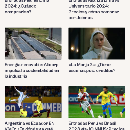
Entradas Feid en Lima
Entradas Alianza Lima vs
2024: ¿Cuándo
Universitario 2024:
comprarlas?
Precios y cómo comprar
por Joinnus
Energía renovable: Alicorp
«La Monja 2»: ¿Tiene
impulsa la sostenibilidad en
escenas post créditos?
la industria
Entradas Perú vs Brasil
Argentina vs Ecuador EN
2023 vía JOINNUS: Precios
VIVO: ¿En dónde y a qué