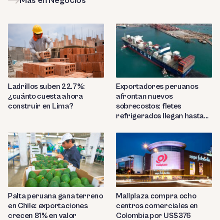
Más en Negocios
Ladrillos suben 22.7%:
Exportadores peruanos
¿cuánto cuesta ahora
afrontan nuevos
construir en Lima?
sobrecostos: fletes
refrigerados llegan hasta
US$7,000 por contenedor
Palta peruana gana terreno
Mallplaza compra ocho
en Chile: exportaciones
centros comerciales en
crecen 81% en valor
Colombia por US$376