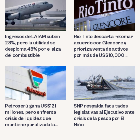
Ingresos de LATAM suben
Rio Tinto descarta retomar
28%, pero la utilidad se
acuerdo con Glencore y
desploma 48% por el alza
prioriza venta de activos
del combustible
por más de US$10,000
millones
Petroperú gana US$121
SNP respalda facultades
millones, pero enfrenta
legislativas al Ejecutivo ante
crisis de liquidez que
crisis de la pesca por El
mantiene paralizada la
Niño
refinería de Talara