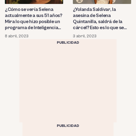
¿Cómo se vería Selena
¿Yolanda Saldívar, la
actualmente a sus 51 años?
asesina de Selena
Mira lo que hizo posible un
Quintanilla, saldrá de la
programa de Inteligencia
cárcel? Esto es lo que se
Artificial (FOTO)
sabe tras cumplirse 28
8 abril, 2023
3 abril, 2023
años del homicidio de la
PUBLICIDAD
cantante
PUBLICIDAD