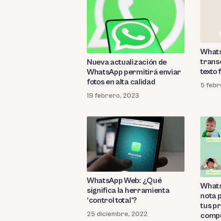
What
transc
Nueva actualización de
texto
WhatsApp permitirá enviar
fotos en alta calidad
5 febr
19 febrero, 2023
WhatsApp Web: ¿Qué
Whats
significa la herramienta
nota 
‘control total’?
tus pr
25 diciembre, 2022
comp