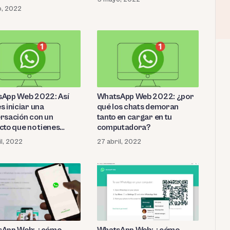
o, 2022
App Web 2022: Así
WhatsApp Web 2022: ¿por
s iniciar una
qué los chats demoran
rsación con un
tanto en cargar en tu
cto que no tienes
computadora?
dado
il, 2022
27 abril, 2022
sApp Web: ¿cómo
WhatsApp Web: ¿cómo