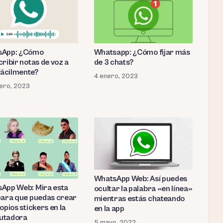
sApp: ¿Cómo
Whatsapp: ¿Cómo fijar más
ribir notas de voz a
de 3 chats?
 fácilmente?
4 enero, 2023
ero, 2023
WhatsApp Web: Así puedes
App Web: Mira esta
ocultar la palabra «en línea»
para que puedas crear
mientras estás chateando
opios stickers en la
en la app
utadora
5 mayo, 2022