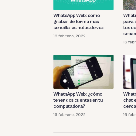
WhatsApp Web: cómo
Whats
grabar de forma más
para 
sencilla las notas de voz
tus co
sepa
16 febrero, 2022
16 feb
WhatsApp Web: ¿cómo
Whats
tener dos cuentas en tu
chat e
computadora?
cerca 
16 febrero, 2022
16 feb