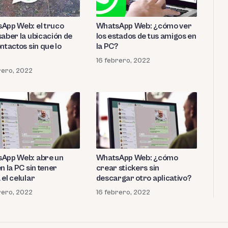
App Web: el truco
WhatsApp Web: ¿cómo ver
saber la ubicación de
los estados de tus amigos en
ntactos sin que lo
la PC?
n
16 febrero, 2022
rero, 2022
App Web: abre un
WhatsApp Web: ¿cómo
n la PC sin tener
crear stickers sin
el celular
descargar otro aplicativo?
rero, 2022
16 febrero, 2022