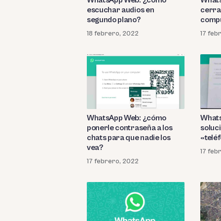
escuchar audios en
cerrar
segundo plano?
comp
18 febrero, 2022
17 feb
WhatsApp Web: ¿cómo
What
ponerle contraseña a los
soluc
chats para que nadie los
«telé
vea?
17 feb
17 febrero, 2022