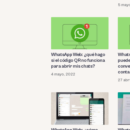
5 may
WhatsApp Web: ¿qué hago
Whats
si el código QR no funciona
puede
para abrir mis chats?
conve
conta
4 mayo, 2022
guar
27 abr
WhatsApp Web: ¿cómo
What