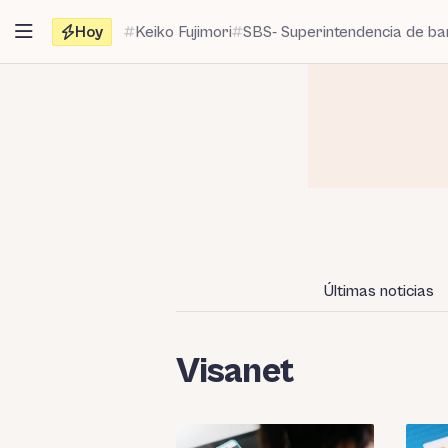
Saltar
Hoy
Keiko Fujimori
SBS- Superintendencia de b
al
contenido
Últimas noticias
Visanet