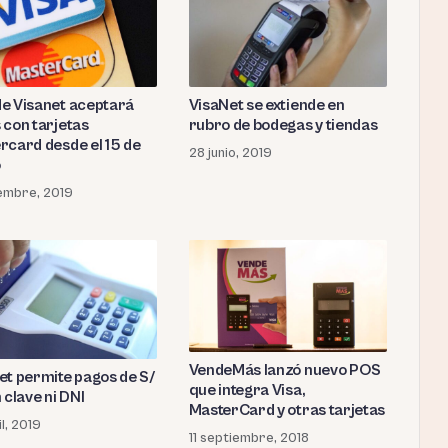
e Visanet aceptará
VisaNet se extiende en
 con tarjetas
rubro de bodegas y tiendas
rcard desde el 15 de
28 junio, 2019
o
iembre, 2019
VendeMás lanzó nuevo POS
et permite pagos de S/
que integra Visa,
 clave ni DNI
MasterCard y otras tarjetas
l, 2019
11 septiembre, 2018