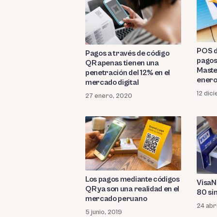
POS d
Pagos a través de código
pagos
QR apenas tienen una
Maste
penetración del 12% en el
ener
mercado digital
12 dic
27 enero, 2020
Los pagos mediante códigos
VisaN
QR ya son una realidad en el
80 sin
mercado peruano
24 abri
5 junio, 2019