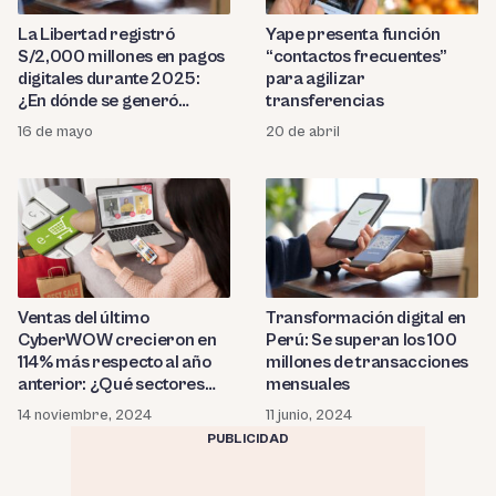
La Libertad registró
Yape presenta función
S/2,000 millones en pagos
“contactos frecuentes”
digitales durante 2025:
para agilizar
¿En dónde se generó
transferencias
mayor consumo?
16 de mayo
20 de abril
Ventas del último
Transformación digital en
CyberWOW crecieron en
Perú: Se superan los 100
114% más respecto al año
millones de transacciones
anterior: ¿Qué sectores
mensuales
destacaron?
14 noviembre, 2024
11 junio, 2024
PUBLICIDAD