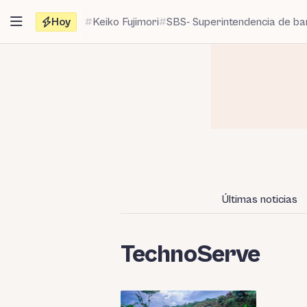
Saltar
Hoy
Keiko Fujimori
SBS- Superintendencia de b
al
contenido
Últimas noticias
TechnoServe