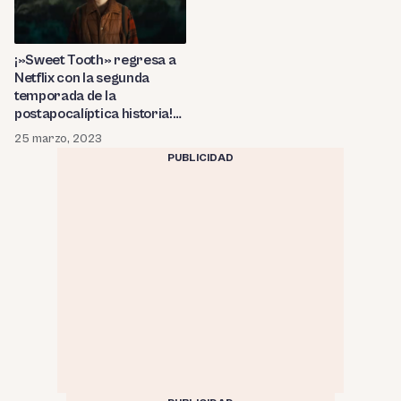
¡»Sweet Tooth» regresa a
Netflix con la segunda
temporada de la
postapocalíptica historia!
¿Cuándo se estrenan los
25 marzo, 2023
nuevos episodios?
PUBLICIDAD