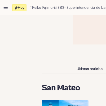
Saltar
Hoy
Keiko Fujimori
SBS- Superintendencia de b
al
contenido
Últimas noticias
San Mateo