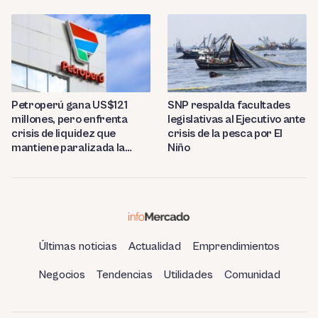
millones
Petroperú gana US$121
SNP respalda facultades
millones, pero enfrenta
legislativas al Ejecutivo ante
crisis de liquidez que
crisis de la pesca por El
mantiene paralizada la
Niño
refinería de Talara
Últimas noticias
Actualidad
Emprendimientos
Negocios
Tendencias
Utilidades
Comunidad