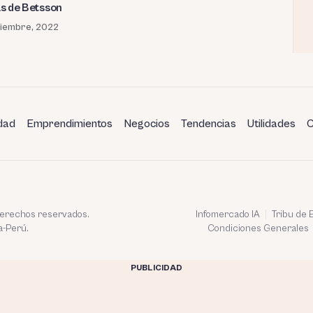
s de Betsson
viembre, 2022
dad
Emprendimientos
Negocios
Tendencias
Utilidades
C
 derechos reservados.
Infomercado IA
Tribu de
a-Perú.
Condiciones Generales
PUBLICIDAD