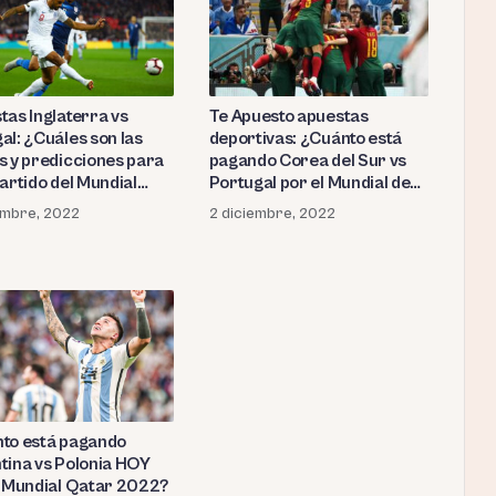
tas Inglaterra vs
Te Apuesto apuestas
al: ¿Cuáles son las
deportivas: ¿Cuánto está
s y predicciones para
pagando Corea del Sur vs
artido del Mundial
Portugal por el Mundial de
r 2022?
Qatar 2022?
embre, 2022
2 diciembre, 2022
to está pagando
tina vs Polonia HOY
l Mundial Qatar 2022?