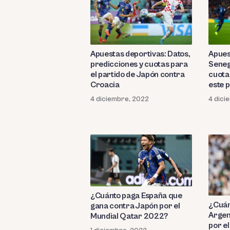
Apuestas deportivas: Datos,
Apues
predicciones y cuotas para
Seneg
el partido de Japón contra
cuota
Croacia
este p
Qata
4 diciembre, 2022
4 dici
¿Cuánto paga España que
¿Cuán
gana contra Japón por el
Argen
Mundial Qatar 2022?
por e