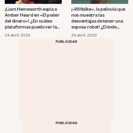
¡Liam Hemsworth espía a
¡»Wifelike», la película que
Amber Heard en «El poder
nos muestra las
del dinero»! ¿En cuáles
desventajas de tener una
plataformas puedo ver la
esposa robot! ¿Dónde
película de espionaje?
puedo verla en streaming?
24 abril, 2023
24 abril, 2023
PUBLICIDAD
PUBLICIDAD