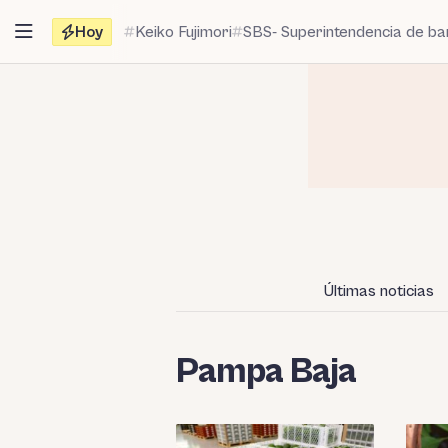
Saltar
Hoy
Keiko Fujimori
SBS- Superintendencia de b
al
contenido
Últimas noticias
Pampa Baja