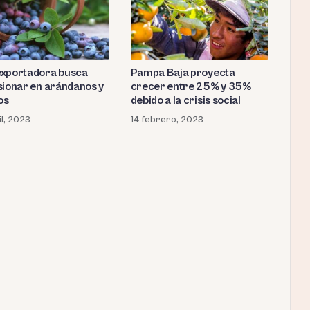
Pampa Baja proyecta
xportadora busca
crecer entre 25% y 35%
sionar en arándanos y
debido a la crisis social
os
14 febrero, 2023
il, 2023