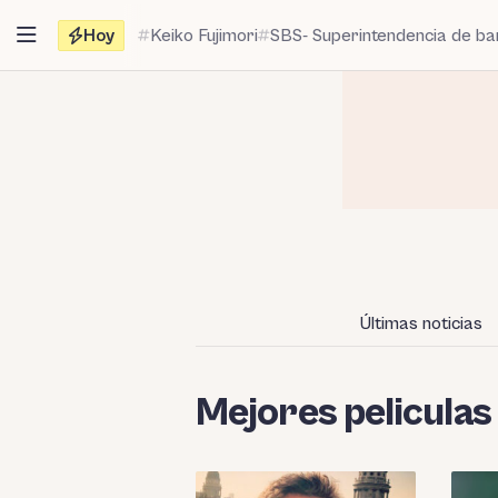
Saltar
Hoy
Keiko Fujimori
SBS- Superintendencia de b
al
contenido
Últimas noticias
Mejores peliculas