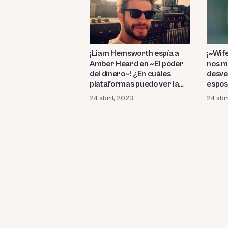
¡Liam Hemsworth espía a
¡»Wife
Amber Heard en «El poder
nos m
del dinero»! ¿En cuáles
desve
plataformas puedo ver la
espos
película de espionaje?
puedo
24 abril, 2023
24 abr