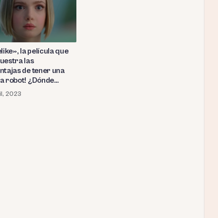
like», la película que
uestra las
ntajas de tener una
a robot! ¿Dónde
 verla en streaming?
il, 2023