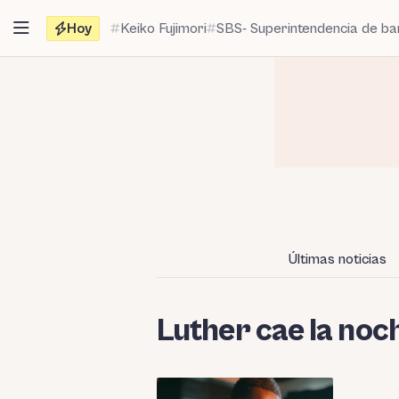
Saltar
Hoy
Keiko Fujimori
SBS- Superintendencia de b
al
contenido
Últimas noticias
Luther cae la noc