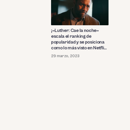
¡»Luther: Cae la noche»
escala el ranking de
popularidad y se posiciona
como lo más visto en Netflix!
¿Por qué todos hablan de la
29 marzo, 2023
cinta protagonizada por
Idris Elba!