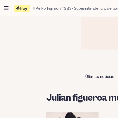
Saltar
Hoy
Keiko Fujimori
SBS- Superintendencia de b
al
contenido
Últimas noticias
Julian figueroa m