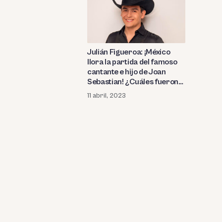
Julián Figueroa: ¡México
llora la partida del famoso
cantante e hijo de Joan
Sebastian! ¿Cuáles fueron
las mejores telenovelas
11 abril, 2023
donde participó?