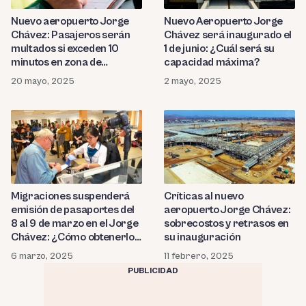
Nuevo aeropuerto Jorge
Nuevo Aeropuerto Jorge
Chávez: Pasajeros serán
Chávez será inaugurado el
multados si exceden 10
1 de junio: ¿Cuál será su
minutos en zona de
capacidad máxima?
desembarque
20 mayo, 2025
2 mayo, 2025
Migraciones suspenderá
Críticas al nuevo
emisión de pasaportes del
aeropuerto Jorge Chávez:
8 al 9 de marzo en el Jorge
sobrecostos y retrasos en
Chávez: ¿Cómo obtenerlo
su inauguración
en esos días?
6 marzo, 2025
11 febrero, 2025
PUBLICIDAD