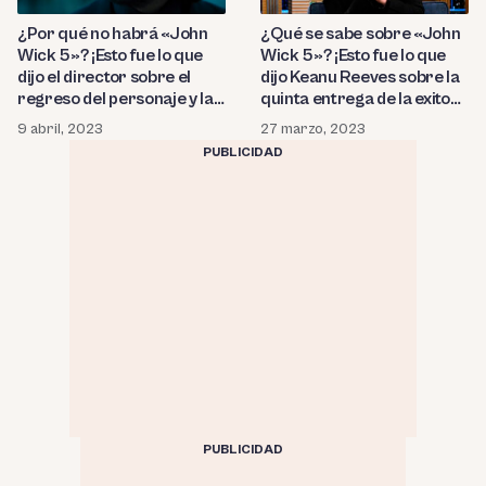
¿Por qué no habrá «John
¿Qué se sabe sobre «John
Wick 5»? ¡Esto fue lo que
Wick 5»? ¡Esto fue lo que
dijo el director sobre el
dijo Keanu Reeves sobre la
regreso del personaje y las
quinta entrega de la exitosa
condiciones que puso
saga de acción!
9 abril, 2023
27 marzo, 2023
Keanu Reeves para una
PUBLICIDAD
nueva entrega!
PUBLICIDAD