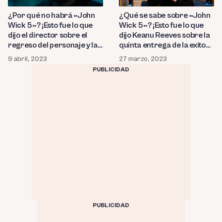
¿Por qué no habrá «John
¿Qué se sabe sobre «John
Wick 5»? ¡Esto fue lo que
Wick 5»? ¡Esto fue lo que
dijo el director sobre el
dijo Keanu Reeves sobre la
regreso del personaje y las
quinta entrega de la exitosa
condiciones que puso
saga de acción!
9 abril, 2023
27 marzo, 2023
Keanu Reeves para una
PUBLICIDAD
nueva entrega!
PUBLICIDAD