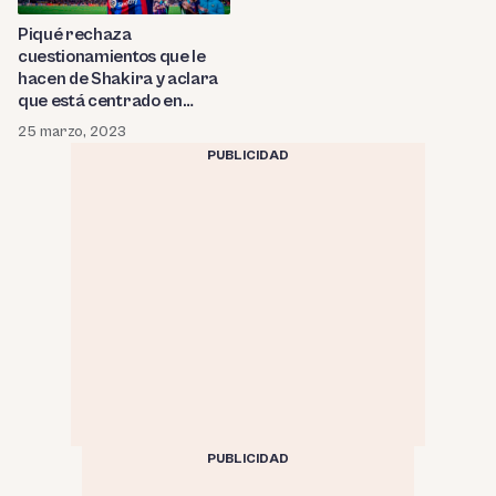
Piqué rechaza
cuestionamientos que le
hacen de Shakira y aclara
que está centrado en
trabajar por sus hijos:
25 marzo, 2023
¿Cuáles son las empresas y
PUBLICIDAD
negocios con los que
mantiene a su familia?
PUBLICIDAD