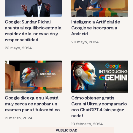
Google: Sundar Pichai
Inteligencia Artificial de
apunta al equilibrio entre la
Google se incorpora a
rapidez de la innovación y
Android
responsabilidad
20 mayo, 2024
23 mayo, 2024
Google dice que su IA está
Cómo obtener gratis
muy cerca de aprobar un
Gemini Ultra y compararlo
examen para título médico
con ChatGPT 4 (sin pagar
nada)
21 marzo, 2024
19 febrero, 2024
PUBLICIDAD