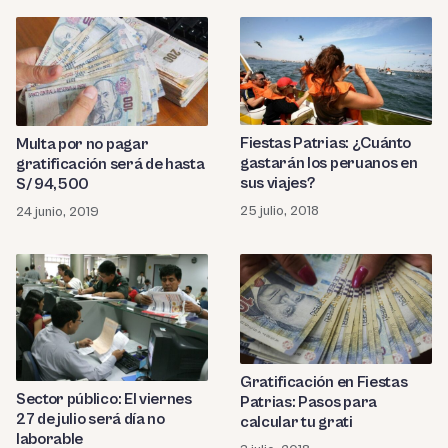
Fiestas Patrias: ¿Cuánto
Multa por no pagar
gastarán los peruanos en
gratificación será de hasta
sus viajes?
S/ 94,500
25 julio, 2018
24 junio, 2019
Gratificación en Fiestas
Sector público: El viernes
Patrias: Pasos para
27 de julio será día no
calcular tu grati
laborable