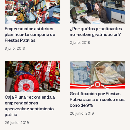
Emprendedor así debes
¿Por qué los practicantes
planificar tu campaña de
no reciben gratificación?
Fiestas Patrias
2 julio, 2019
3 julio, 2019
Gratificación por Fiestas
Caja Piura recomienda a
Patrias será un sueldo más
emprendedores
bono de 9%
aprovechar sentimiento
26 junio, 2019
patrio
26 junio, 2019