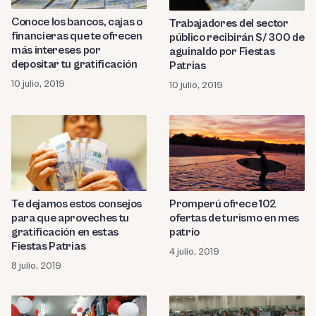
Conoce los bancos, cajas o
Trabajadores del sector
financieras que te ofrecen
público recibirán S/ 300 de
más intereses por
aguinaldo por Fiestas
depositar tu gratificación
Patrias
10 julio, 2019
10 julio, 2019
Te dejamos estos consejos
Promperú ofrece 102
para que aproveches tu
ofertas de turismo en mes
gratificación en estas
patrio
Fiestas Patrias
4 julio, 2019
8 julio, 2019