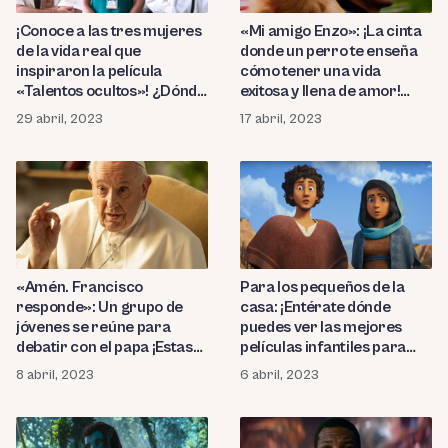
«Mi amigo Enzo»: ¡La cinta
¡Conoce a las tres mujeres
donde un perro te enseña
de la vida real que
cómo tener una vida
inspiraron la película
exitosa y llena de amor!
«Talentos ocultos»! ¿Dónde
¿Dónde puedo verla?
ver la cinta protagonizada
17 abril, 2023
29 abril, 2023
por Octavia Spencer?
«Amén. Francisco
Para los pequeños de la
responde»: Un grupo de
casa: ¡Entérate dónde
jóvenes se reúne para
puedes ver las mejores
debatir con el papa ¡Estas
películas infantiles para
fueron las sabias
disfrutar en Semana
8 abril, 2023
6 abril, 2023
respuestas que dio el sumo
Santa!
pontífice!