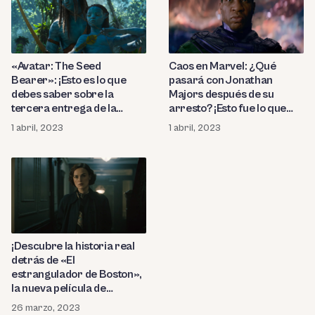
«Avatar: The Seed
Caos en Marvel: ¿Qué
Bearer»: ¡Esto es lo que
pasará con Jonathan
debes saber sobre la
Majors después de su
tercera entrega de la
arresto? ¡Esto fue lo que
exitosa franquicia de
dijo el vicepresidente de
1 abril, 2023
1 abril, 2023
James Cameron! ¿Cuándo
producción sobre su futuro
se estrena «El camino del
como Kang El
agua» en Disney+?
Conquistador!
¡Descubre la historia real
detrás de «El
estrangulador de Boston»,
la nueva película de
Disney+! ¿Qué le pasó al
26 marzo, 2023