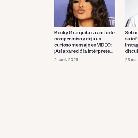
Becky G se quita su anillo de
Sebas
compromiso y deja un
su inf
curioso mensaje en VIDEO:
Instag
¡Así apareció la intérprete
discul
tras confirmarse que
la par
2 abril, 2023
28 mar
Sebastian Lleget «la
días a
lastimó» siendo infiel!
(FOT