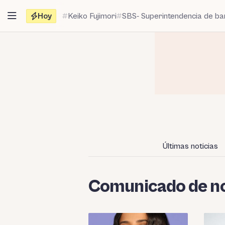
Saltar
Hoy
Keiko Fujimori
SBS- Superintendencia de b
al
contenido
Últimas noticias
Comunicado de no