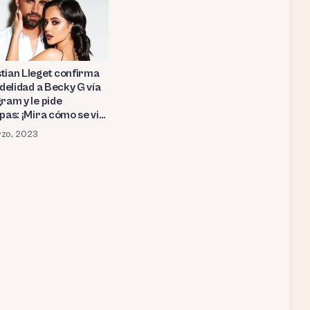
tian Lleget confirma
idelidad a Becky G vía
ram y le pide
pas: ¡Mira cómo se vio
eja en público unos
zo, 2023
ntes del escándalo!
OS)