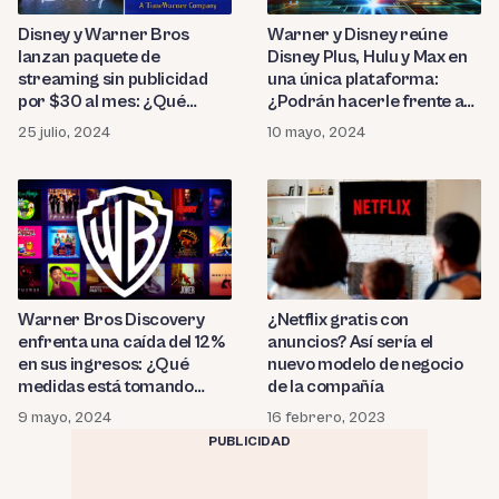
Disney y Warner Bros
Warner y Disney reúne
lanzan paquete de
Disney Plus, Hulu y Max en
streaming sin publicidad
una única plataforma:
por $30 al mes: ¿Qué
¿Podrán hacerle frente a
incluye?
Netflix?
25 julio, 2024
10 mayo, 2024
¿Netflix gratis con
Warner Bros Discovery
anuncios? Así sería el
enfrenta una caída del 12%
nuevo modelo de negocio
en sus ingresos: ¿Qué
de la compañía
medidas está tomando
para solucionarlo?
16 febrero, 2023
9 mayo, 2024
PUBLICIDAD