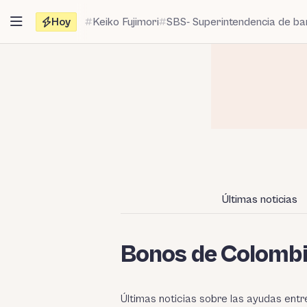
Saltar
Hoy
Keiko Fujimori
SBS- Superintendencia de b
al
contenido
Últimas noticias
Bonos de Colomb
Últimas noticias sobre las ayudas ent