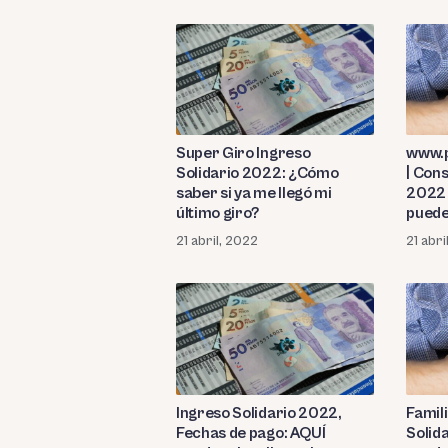
Super Giro Ingreso
www.p
Solidario 2022: ¿Cómo
| Cons
saber si ya me llegó mi
2022 
último giro?
puede
si ere
21 abril, 2022
21 abri
Ingreso Solidario 2022,
Famil
Fechas de pago: AQUÍ
Solid