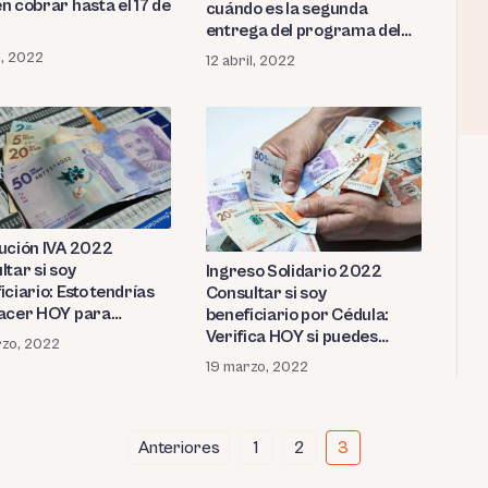
n cobrar hasta el 17 de
cuándo es la segunda
entrega del programa del
Gobierno colombiano
l, 2022
12 abril, 2022
ución IVA 2022
tar si soy
Ingreso Solidario 2022
ciario: Esto tendrías
Consultar si soy
acer HOY para
beneficiario por Cédula:
r al beneficio del
Verifica HOY si puedes
zo, 2022
rno colombiano
acceder al apoyo del
19 marzo, 2022
Gobierno de Colombia
Anteriores
1
2
3