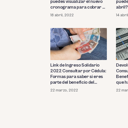
puedes visualizar el nuevo
puede
cronograma para cobrar el
abril?
subsidio
18 abril, 2022
14 abri
Link de Ingreso Solidario
Devol
2022 Consultar por Cédula:
Consul
Formas para saber si eres
Benefi
parte del beneficio del
que h
Gobierno colombiano
accede
22 marzo, 2022
22 mar
Gobie
Paginación
de