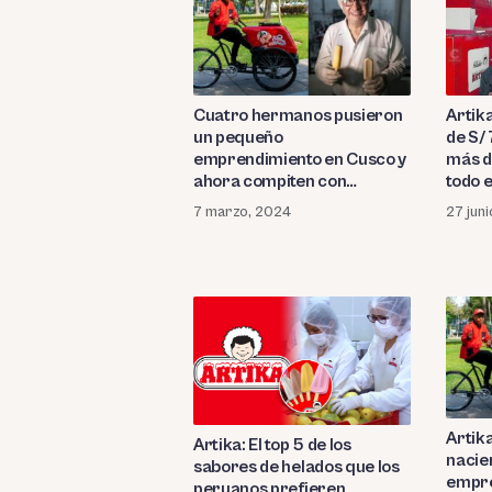
Cuatro hermanos pusieron
Artik
un pequeño
de S/ 
emprendimiento en Cusco y
más d
ahora compiten con
todo e
D’onofrio. Esta es la historia
7 marzo, 2024
27 jun
de Artika. (Video)
Artik
Artika: El top 5 de los
nacie
sabores de helados que los
empre
peruanos prefieren