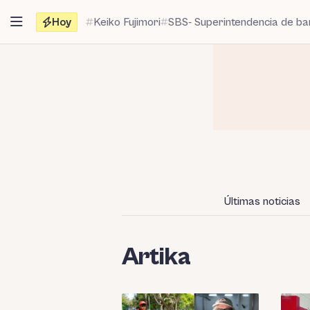
Saltar
Hoy
Keiko Fujimori
SBS- Superintendencia de b
al
contenido
Últimas noticias
Artika