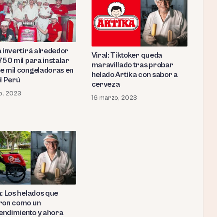
a invertirá alrededor
Viral: Tiktoker queda
750 mil para instalar
maravillado tras probar
e mil congeladoras en
helado Artika con sabor a
l Perú
cerveza
io, 2023
16 marzo, 2023
a: Los helados que
ron como un
ndimiento y ahora