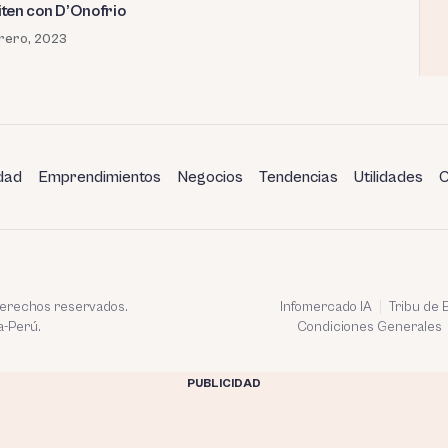
ten con D’Onofrio
rero, 2023
dad
Emprendimientos
Negocios
Tendencias
Utilidades
C
 derechos reservados.
Infomercado IA
Tribu de
a-Perú.
Condiciones Generales
PUBLICIDAD