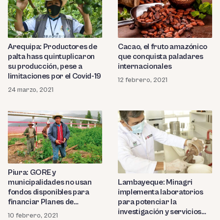
Arequipa: Productores de
Cacao, el fruto amazónico
palta hass quintuplicaron
que conquista paladares
su producción, pese a
internacionales
limitaciones por el Covid-19
12 febrero, 2021
24 marzo, 2021
Piura: GORE y
Lambayeque: Minagri
municipalidades no usan
implementa laboratorios
fondos disponibles para
para potenciar la
financiar Planes de
investigación y servicios
Negocio
10 febrero, 2021